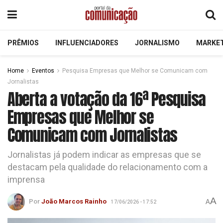
PRÊMIOS
INFLUENCIADORES
JORNALISMO
MARKE
Home
Eventos
Pesquisa Empresas que Melhor se Comunicam com
Jornalistas
Aberta a votação da 16ª Pesquisa
Empresas que Melhor se
Comunicam com Jornalistas
Jornalistas já podem indicar as empresas que se
destacam pela qualidade do relacionamento com a
imprensa
A
Por
João Marcos Rainho
A
17/06/2026 - 17:52