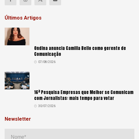
Últimos Artigos
Ondina anuncia Camilla Bello como gerente de
Comunicação
07/08/2026
16ª Pesquisa Empresas que Melhor se Comunicam
com Jornalistas: mais tempo para votar
30/07/2026
Newsletter
Nome*