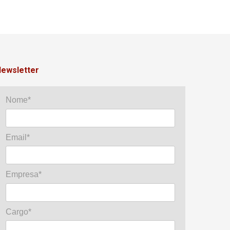
ewsletter
Nome*
Email*
Empresa*
Cargo*