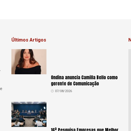
Últimos Artigos
N
,
Ondina anuncia Camilla Bello como
gerente de Comunicação
se
07/08/2026
16ª Pesquisa Empresas que Melhor