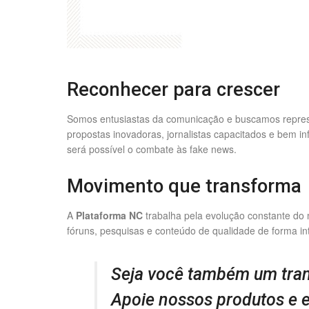
Reconhecer para crescer
Somos entusiastas da comunicação e buscamos represe
propostas inovadoras, jornalistas capacitados e bem i
será possível o combate às fake news.
Movimento que transforma
A
Plataforma NC
trabalha pela evolução constante do
fóruns, pesquisas e conteúdo de qualidade de forma int
Seja você também um tra
Apoie nossos produtos e 