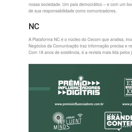
nossa sociedade. Um país democrático – e com um bom 
de sua responsabilidade como comunicadores.
NC
A Plataforma NC é o núcleo do Cecom que analisa, inc
Negócios da Comunicação traz informação precisa e rel
Com 18 anos de existência, é a revista mais lida pelos