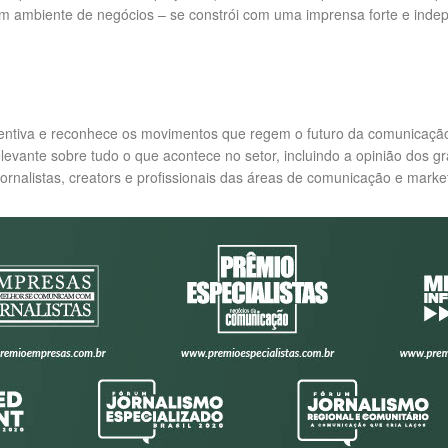
ambiente de negócios – se constrói com uma imprensa forte e indepen
entiva e reconhece os movimentos que regem o futuro da comunicação.
evante sobre tudo o que acontece no setor, incluindo a opinião dos gr
 jornalistas, creators e profissionais das áreas de comunicação e mark