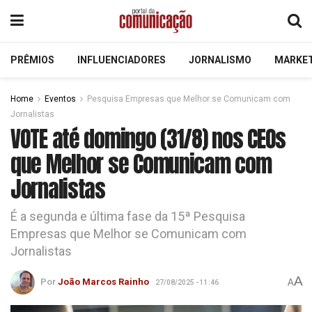
PRÊMIOS
INFLUENCIADORES
JORNALISMO
MARKE
Home
Eventos
Pesquisa Empresas que Melhor se Comunicam com
Jornalistas
VOTE até domingo (31/8) nos CEOs
que Melhor se Comunicam com
Jornalistas
É a segunda e última fase da 15ª Pesquisa
Empresas que Melhor se Comunicam com
Jornalistas
A
Por
João Marcos Rainho
A
27/08/2025 - 11:46