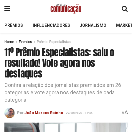
PRÊMIOS
INFLUENCIADORES
JORNALISMO
MARKE
Home
Eventos
Prêmio Especialistas
11º Prêmio Especialistas: saiu o
resultado! Vote agora nos
destaques
Confira a relação dos jornalistas premiados em 26
categorias e vote agora nos destaques de cada
categoria
A
Por
João Marcos Rainho
A
27/08/2025 - 17:44