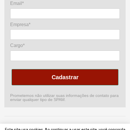
Email*
Empresa*
Cargo*
Cadastrar
Prometemos não utilizar suas informações de contato para
enviar qualquer tipo de SPAM.
Home
Podcast
Revista
Comitê de CI
Newsletter
Este site usa cookies. Ao continuar a usar este site, você concorda