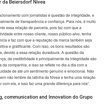
 da Beiersdorf Nivea
acionamento com jornalistas é questão de integridade, e
palmente de transparência e confiança. Para nós, é muito
nte essa relação de parceria, pois faz com que a
ividade entre nosso cliente, nosso público-alvo, tenha
ância e faz com que a reputação da marca também seja
itiva e gratificante. Com isso, os bons resultados são
is, devido a essa relação duradoura. A questão da
nça, da credibilidade e principalmente da integridade são
s da companhia, e isso se reflete no dia a dia com a
nuidade de até um sentimento genuíno e emocional. Não
uem não lembre da latinha da Nívea e tenha uma relação
ar com ela, e isso faz uma grande diferença para nós”.
ing, communication and Innovation do Grupo