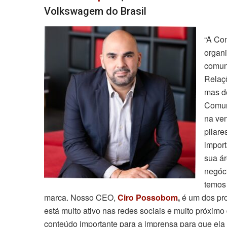
Volkswagem do Brasil
“A Co
organ
comun
Relaç
mas de
Comun
na ven
pilar
import
sua á
negóc
temos 
marca. Nosso CEO,
Ciro Possobom
,
é um dos pro
está muito ativo nas redes sociais e muito próxim
conteúdo importante para a imprensa para que ela c