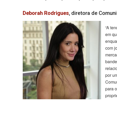
Deborah Rodrigues
, diretora de Comu
“A ten
em qu
enqua
com jo
merca
bande
relac
por u
Comuni
para o
propri