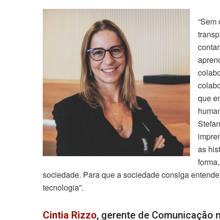
“Sem d
transp
conta
aprend
colabo
colabo
que e
human
Stefan
impre
as his
forma,
sociedade. Para que a sociedade consiga entender
tecnologia”.
Cintia Rizzo
, gerente de Comunicação n