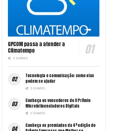
GPCOM passa a atender a
Climatempo
0 SHARES
Tecnologia e comunicação: como elas
podem se ajudar
0 SHARES
Conheça os vencedores do II Prêmio
MicroInfluenciadores Digitais
0 SHARES
Conheça os premiados da 4ª edição do
Prêmio Empresas que Melhor se