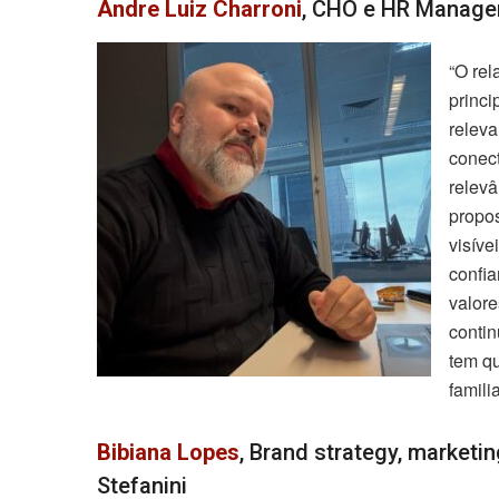
Andre Luiz Charroni
, CHO e HR Manager
“O rel
princi
releva
conect
relev
propos
visíve
confia
valore
conti
tem q
famili
Bibiana Lopes
, Brand strategy, market
Stefanini