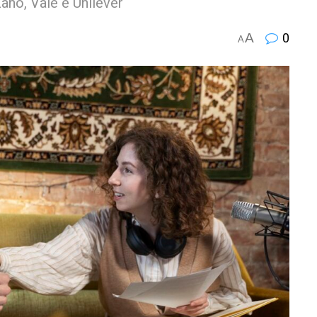
zano, Vale e Unilever
A
0
A