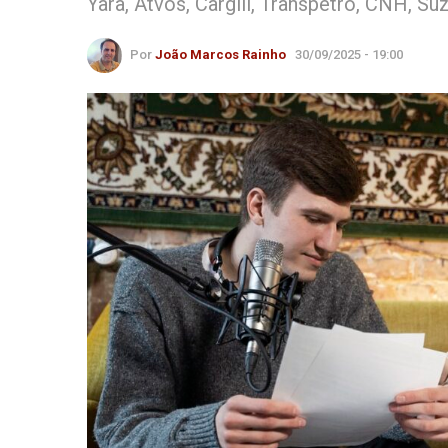
Yara, Atvos, Cargill, Transpetro, CNH, Su
Por
João Marcos Rainho
30/09/2025 - 19:00