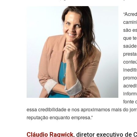
“Acred
caminh
são es
que te
saúde 
presta
conte
inedit
promo
acred
inform
fonte 
essa credibilidade e nos aproximamos mais do jor
reputação enquanto empresa.”
Cláudio Raqwick
, diretor executivo de