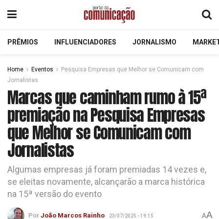
PRÊMIOS
INFLUENCIADORES
JORNALISMO
MARKE
Home
Eventos
Pesquisa Empresas que Melhor se Comunicam com
Jornalistas
Marcas que caminham rumo à 15ª
premiação na Pesquisa Empresas
que Melhor se Comunicam com
Jornalistas
Algumas empresas já foram premiadas 14 vezes e,
se eleitas novamente, alcançarão a marca histórica
na 15ª versão do evento
A
Por
João Marcos Rainho
A
23/07/2025 - 19:15