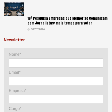
16ª Pesquisa Empresas que Melhor se Comunicam
com Jornalistas: mais tempo para votar
30/07/2026
Newsletter
Nome*
Email*
Empresa*
Cargo*