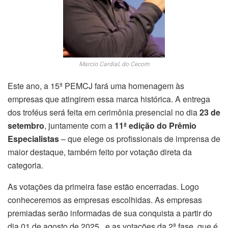
Marcio Cardial, do Cecom
Este ano, a 15ª PEMCJ fará uma homenagem às
empresas que atingirem essa marca histórica. A entrega
dos troféus será feita em cerimônia presencial no dia
23 de
setembro
, juntamente com a
11ª edição do Prêmio
Especialistas
– que elege os profissionais de imprensa de
maior destaque, também feito por votação direta da
categoria.
As votações da primeira fase estão encerradas. Logo
conheceremos as empresas escolhidas. As empresas
premiadas serão informadas de sua conquista a partir do
dia 01 de agosto de 2025, e as votações da 2ª fase, que é