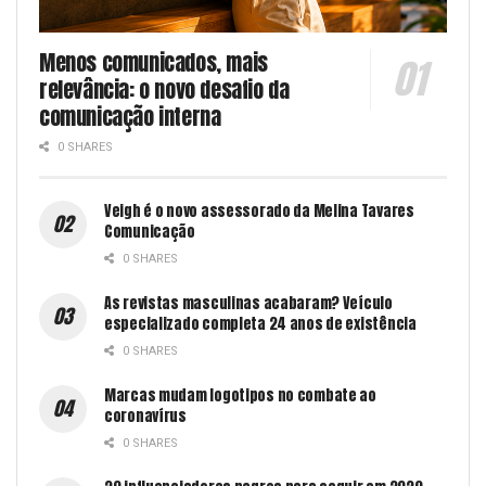
Menos comunicados, mais
relevância: o novo desafio da
comunicação interna
0 SHARES
Veigh é o novo assessorado da Melina Tavares
Comunicação
0 SHARES
As revistas masculinas acabaram? Veículo
especializado completa 24 anos de existência
0 SHARES
Marcas mudam logotipos no combate ao
coronavírus
0 SHARES