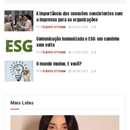
A importância das conexões consistentes com
a imprensa para as organizações
POR
FLÁVIO OTSUKA
26/01/2024
0
Comunicação humanizada e ESG: um caminho
sem volta
POR
FLÁVIO OTSUKA
14/02/2022
0
O mundo mudou. E você?
POR
FLÁVIO OTSUKA
18/05/2021
0
Mais Lidas