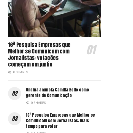
16ª Pesquisa Empresas que
Melhor se Comunicam com
Jornalistas: votações
começam em junho
0 SHARES
Ondina anuncia Camilla Bello como
gerente de Comunicação
0 SHARES
16ª Pesquisa Empresas que Melhor se
Comunicam com Jornalistas: mais
tempo para votar