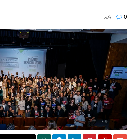
A
0
A