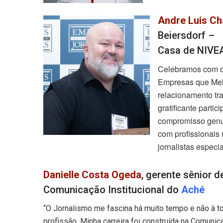
Andre Luis Ch
Beiersdorf –
Casa de NIVEA
Celebramos com o
Empresas que Melh
relacionamento tr
gratificante parti
compromisso genu
com profissionais
jornalistas especi
Danielle Costa Ogeda
, gerente sênior d
Comunicação Institucional do
Aché
“O Jornalismo me fascina há muito tempo e não à t
profissão. Minha carreira foi construída na Comunic