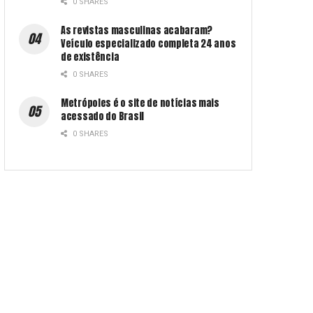
0 SHARES
As revistas masculinas acabaram?
Veículo especializado completa 24 anos
de existência
0 SHARES
Metrópoles é o site de notícias mais
acessado do Brasil
0 SHARES