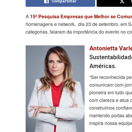
Compartilhar
A
15ª Pesquisa Empresas que Melhor se Comun
homenagens e network, dia 23 de setembro, em Sã
categorias, falaram da importância do evento no c
Antonietta Varl
Sustentabilidad
Américas.
“Ser reconhecida p
comunicam com jorna
pioneira em tudo que
com clareza e atua c
construímos confian
mantendo portas abe
inspira nossa equipe