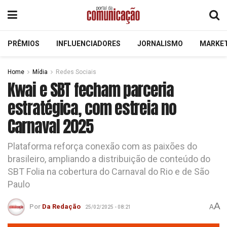
PRÊMIOS
INFLUENCIADORES
JORNALISMO
MARKE
Home
Mídia
Redes Sociais
Kwai e SBT fecham parceria
estratégica, com estreia no
Carnaval 2025
Plataforma reforça conexão com as paixões do
brasileiro, ampliando a distribuição de conteúdo do
SBT Folia na cobertura do Carnaval do Rio e de São
Paulo
A
Por
Da Redação
A
25/02/2025 - 08:21