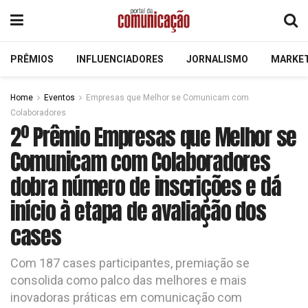
PRÊMIOS
INFLUENCIADORES
JORNALISMO
MARKE
Home
Eventos
Empresas que Melhor se Comunicam com
Colaboradores
2º Prêmio Empresas que Melhor se
Comunicam com Colaboradores
dobra número de inscrições e dá
início à etapa de avaliação dos
cases
Com 187 cases participantes, premiação se
consolida como palco das melhores e mais
inovadoras práticas em comunicação com