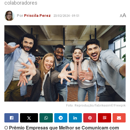
colaboradores
A
Por
Priscila Perez
A
23/02/2024 - 09:51
Foto: Reprodução/fabrikasimf/Freepik
O
Prêmio Empresas que Melhor se Comunicam com