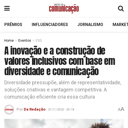
PRÊMIOS
INFLUENCIADORES
JORNALISMO
MARKE
Home
Eventos
ESG
A inovação e a construção de
valores inclusivos com base em
diversidade e comunicação
Diversidade pressupõe, além de representatividade,
soluções criativas e vantagem competitiva. A
comunicação eficiente cria essa cultura
A
Por
Da Redação
A
21/11/2023 - 20:18