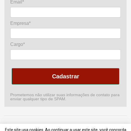
Email*
Empresa*
Cargo*
Cadastrar
Prometemos não utilizar suas informações de contato para
enviar qualquer tipo de SPAM.
Home
Podcast
Revista
Comitê de CI
Newsletter
Este site usa cookies. Ao continuar a usar este site, você concorda