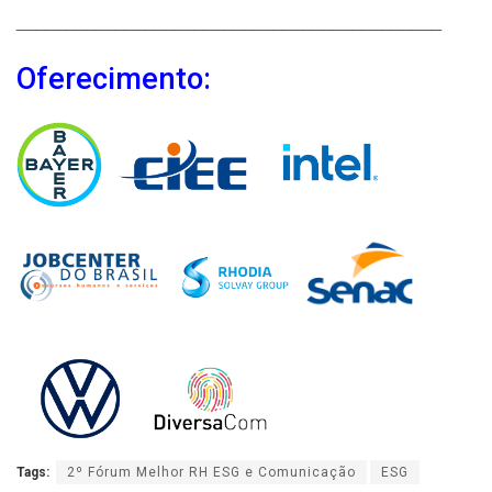
___________________________________________
Oferecimento:
Tags:
2º Fórum Melhor RH ESG e Comunicação
ESG