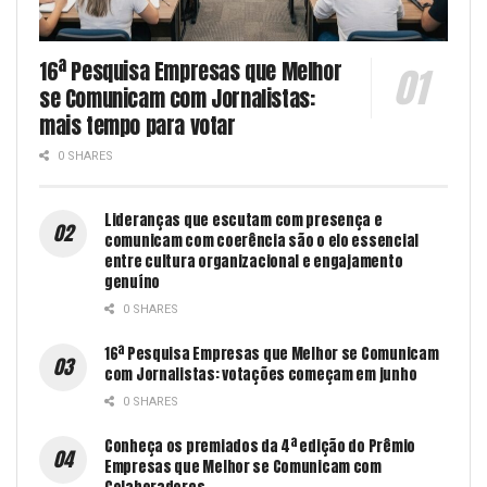
16ª Pesquisa Empresas que Melhor
se Comunicam com Jornalistas:
mais tempo para votar
0 SHARES
Lideranças que escutam com presença e
comunicam com coerência são o elo essencial
entre cultura organizacional e engajamento
genuíno
0 SHARES
16ª Pesquisa Empresas que Melhor se Comunicam
com Jornalistas: votações começam em junho
0 SHARES
Conheça os premiados da 4ª edição do Prêmio
Empresas que Melhor se Comunicam com