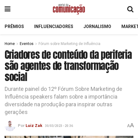
PRÊMIOS
INFLUENCIADORES
JORNALISMO
MARKE
Home
Eventos
Fórum sobre Marketing de Influência
Criadores de conteúdo da periferia
são agentes de transformação
social
Durante painel do 12º Fórum Sobre Marketing de
Influência speakers falam sobre a importância
diversidade na produção para inspirar outras
gerações
A
Por
Luiz Zak
A
30/03/2023 - 20:36