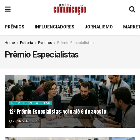
PRÊMIOS
INFLUENCIADORES
JORNALISMO
MARKE
Home
Editoria
Eventos
Prêmio Especialistas
Prêmio Especialistas
PRÊMIO ESPECIALISTAS
12º Prêmio Especialistas: vote até 6 de agosto
29/07/2026 - 20:15