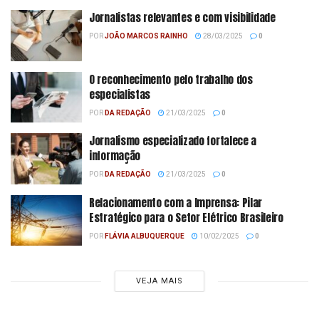
Jornalistas relevantes e com visibilidade
POR
JOÃO MARCOS RAINHO
28/03/2025
0
O reconhecimento pelo trabalho dos
especialistas
POR
DA REDAÇÃO
21/03/2025
0
Jornalismo especializado fortalece a
informação
POR
DA REDAÇÃO
21/03/2025
0
Relacionamento com a Imprensa: Pilar
Estratégico para o Setor Elétrico Brasileiro
POR
FLÁVIA ALBUQUERQUE
10/02/2025
0
VEJA MAIS