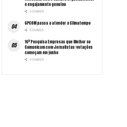
e engajamento genuíno
0 SHARES
GPCOM passa a atender a Climatempo
0 SHARES
16ª Pesquisa Empresas que Melhor se
Comunicam com Jornalistas: votações
começam em junho
0 SHARES