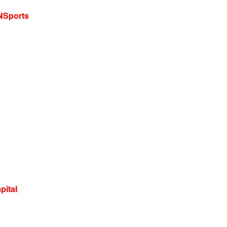
NSports
pital