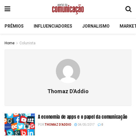
PRÊMIOS
INFLUENCIADORES
JORNALISMO
MARKE
Home
Colunista
Thomaz D'Addio
A economia de apps e o papel da comunicação
POR
THOMAZ D'ADDIO
04/05/2017
0