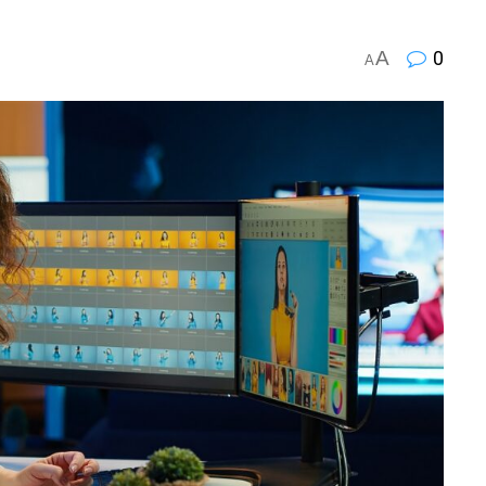
A
0
A