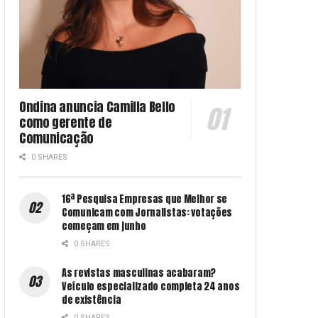
Ondina anuncia Camilla Bello
como gerente de
Comunicação
0 SHARES
16ª Pesquisa Empresas que Melhor se
Comunicam com Jornalistas: votações
começam em junho
0 SHARES
As revistas masculinas acabaram?
Veículo especializado completa 24 anos
de existência
0 SHARES