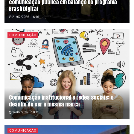
comunicação pública em balanço do programa
Brasil Digital
21/07/2026 - 16:46
COMUNICAÇÃO
Comunicação institucional e redes sociais: o
desafio de ser a mesma marca
14/07/2026 - 10:11
COMUNICAÇÃO