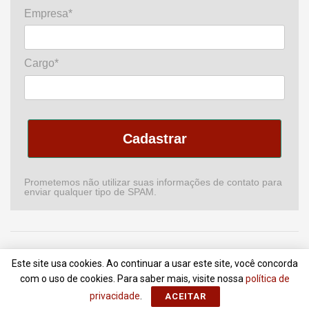
Empresa*
Cargo*
Cadastrar
Prometemos não utilizar suas informações de contato para
enviar qualquer tipo de SPAM.
Home
Podcast
Revista
Comitê de CI
Newsletter
Este site usa cookies. Ao continuar a usar este site, você concorda
Anuncie
Contato
Termos de Uso
com o uso de cookies. Para saber mais, visite nossa
política de
privacidade
.
ACEITAR
© 2018 - 2022
Portal da Comunicação
- Todos Direitos Reservados |