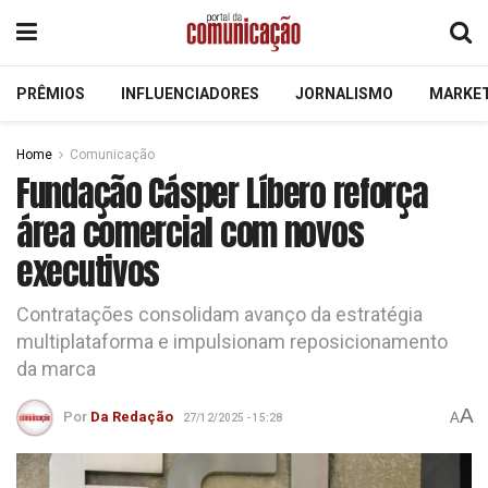
PRÊMIOS
INFLUENCIADORES
JORNALISMO
MARKE
Home
Comunicação
Fundação Cásper Líbero reforça
área comercial com novos
executivos
Contratações consolidam avanço da estratégia
multiplataforma e impulsionam reposicionamento
da marca
A
Por
Da Redação
A
27/12/2025 - 15:28