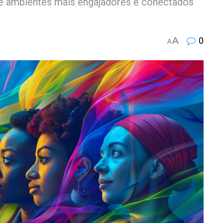
de ambientes mais engajadores e conectados
A
0
A