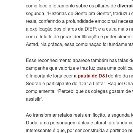
como foco o letramento sobre os pilares de
divers
segunda, “Histórias de Gente pra Gente”, traduzi
reais, conferindo a profundidade emocional necessá
à explicação dos pilares da DIEP; e a outra mais n
com o intuito de gerar identificação e pertencimen
Astrid. Na prática, essa combinação foi fundament
Esse reconhecimento aparece também nas falas de 
campanha que valoriza e traz luz para uma política
é importante fortalecer
a
pauta de D&I
dentro da no
Sebrae e participante do “Dar a Letra”. Raquel C
complementa: “Percebi que os colegas gostam de ve
assistir”.
Ao transformar relatos reais em ficção, a segund
Duda, uma personagem única e plural, profundame
interessante é que, por ser construída a partir de
mú