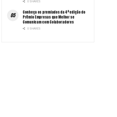
0 SHARES
Conheça os premiados da 4ª edição do
Prêmio Empresas que Melhor se
Comunicam com Colaboradores
0 SHARES