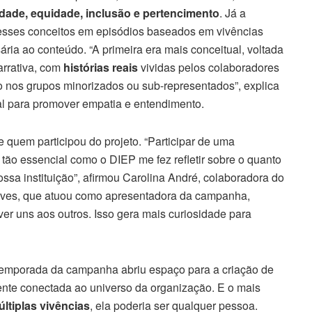
idade, equidade, inclusão e pertencimento
. Já a
u esses conceitos em episódios baseados em vivências
ria ao conteúdo. “A primeira era mais conceitual, voltada
arrativa, com
histórias reais
vividas pelos colaboradores
to nos grupos minorizados ou sub-representados”, explica
al para promover empatia e entendimento.
quem participou do projeto. “Participar de uma
 tão essencial como o DIEP me fez refletir sobre o quanto
ssa instituição”, afirmou Carolina André, colaboradora do
haves, que atuou como apresentadora da campanha,
r uns aos outros. Isso gera mais curiosidade para
a temporada da campanha abriu espaço para a criação de
nte conectada ao universo da organização. E o mais
ltiplas vivências
, ela poderia ser qualquer pessoa.