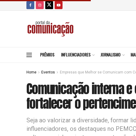
PRÊMIOS
INFLUENCIADORES
JORNALISMO
MA
Home
Eventos
Empresas que Melhor se Comunicam com Co
Comunicação interna e 
fortalecer o pertencim
Seja ao valorizar a diversidade, formar 
influenciadores, os destaques no PEMC