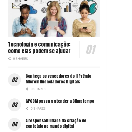
Tecnologia e comunicação:
como elas podem se ajudar
0 SHARES
Conheça os vencedores do II Prêmio
MicroInfluenciadores Digitais
0 SHARES
GPCOM passa a atender a Climatempo
0 SHARES
A responsabilidade da criação de
conteúdo no mundo digital