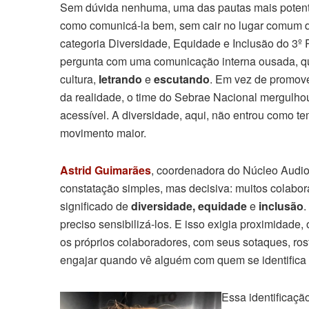
Sem dúvida nenhuma, uma das pautas mais potente
como comunicá-la bem, sem cair no lugar comum do
categoria Diversidade, Equidade e Inclusão do 
pergunta com uma comunicação interna ousada, qu
cultura,
letrando
e
escutando
. Em vez de promov
da realidade, o time do Sebrae Nacional mergulhou
acessível. A diversidade, aqui, não entrou como 
movimento maior.
Astrid Guimarães
, coordenadora do Núcleo Audio
constatação simples, mas decisiva: muitos colabor
significado de
diversidade, equidade
e
inclusão
.
preciso sensibilizá-los. E isso exigia proximidade,
os próprios colaboradores, com seus sotaques, ros
engajar quando vê alguém com quem se identifica 
Essa identificaçã