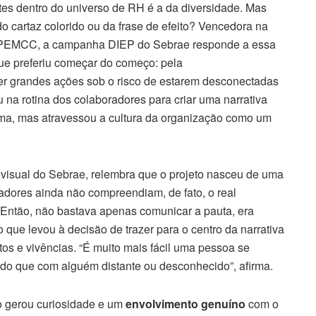
s dentro do universo de RH é a da diversidade. Mas
 cartaz colorido ou da frase de efeito? Vencedora na
3º PEMCC, a campanha DIEP do Sebrae responde a essa
e preferiu começar do começo: pela
er grandes ações sob o risco de estarem desconectadas
 na rotina dos colaboradores para criar uma narrativa
tema, mas atravessou a cultura da organização como um
visual do Sebrae, relembra que o projeto nasceu de uma
adores ainda não compreendiam, de fato, o real
 Então, não bastava apenas comunicar a pauta, era
 o que levou à decisão de trazer para o centro da narrativa
tos e vivências. “É muito mais fácil uma pessoa se
do que com alguém distante ou desconhecido”, afirma.
o gerou curiosidade e um
envolvimento genuíno
com o