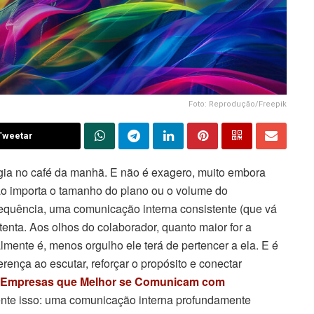
Foto: Reprodução/Freepik
Tweetar
tégia no café da manhã. E não é exagero, muito embora
ão importa o tamanho do plano ou o volume do
equência, uma comunicação interna consistente (que vá
tenta. Aos olhos do colaborador, quanto maior for a
almente é, menos orgulho ele terá de pertencer a ela. E é
rença ao escutar, reforçar o propósito e conectar
o Empresas que Melhor se Comunicam com
amente isso: uma comunicação interna profundamente