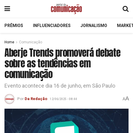
PRÊMIOS
INFLUENCIADORES
JORNALISMO
MARKE
Home
Comunicação
Aberje Trends promoverá debate
sobre as tendências em
comunicação
Evento acontece dia 16 de junho, em São Paulo
A
Por
Da Redação
A
12/06/2025 - 08:44