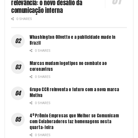
relevância: o novo desafio da
comunicação interna
0 SHARES
Whashington Olivetto e a publicidade made in
Brazil
0 SHARES
Marcas mudam logotipos no combate ao
coronavírus
0 SHARES
Grupo CCR reinventa o futuro com a nova marca
Motiva
0 SHARES
4º Prêmio Empresas que Melhor se Comunicam
com Colaboradores faz homenagens nesta
quarta-feira
0 SHARES