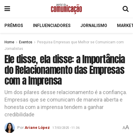
PRÊMIOS
INFLUENCIADORES
JORNALISMO
MARKE
Home
Eventos
Pesquisa Empresas que Melhor se Comunicam com
Jornalistas
Ele disse, ela disse: a Importância
do Relacionamento das Empresas
com a Imprensa
Um dos pilares desse relacionamento é a confiança.
Empresas que se comunicam de maneira aberta e
honesta com a imprensa tendem a ganhar
credibilidade
A
Por
Ariane López
A
17/03/2025 - 11:36