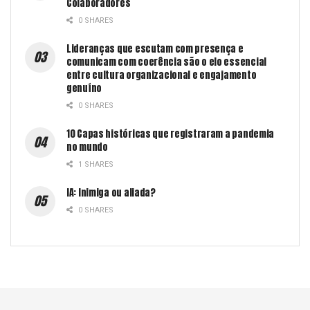
Colaboradores
0 SHARES
Lideranças que escutam com presença e
comunicam com coerência são o elo essencial
entre cultura organizacional e engajamento
genuíno
0 SHARES
10 Capas históricas que registraram a pandemia
no mundo
1 SHARES
IA: Inimiga ou aliada?
0 SHARES