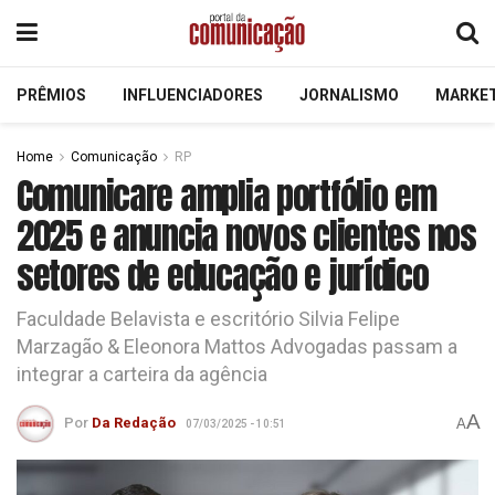
PRÊMIOS
INFLUENCIADORES
JORNALISMO
MARKE
Home
Comunicação
RP
Comunicare amplia portfólio em
2025 e anuncia novos clientes nos
setores de educação e jurídico
Faculdade Belavista e escritório Silvia Felipe
Marzagão & Eleonora Mattos Advogadas passam a
integrar a carteira da agência
A
Por
Da Redação
A
07/03/2025 - 10:51