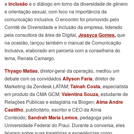
a
inclusão
e o diálogo em torno da diversidade de gênero
e orientação sexual, com foco na importância da
comunicação inclusiva. O encontro foi promovido pelo
Comitê de Diversidade e Inclusão da empresa, liderado
pela consultora da área de Digital,
Jessyca Gomes
,
que
na ocasião, lançou também o manual de Comunicação
Inclusiva, elaborado em parceria com a conselheira do
tema, Renata Camargo.
Thyago Matias
, diretor-geral da operação, mediou um
debate com os convidados
Allyson Faria
, diretor de
Marketing da Zendesk LATAM;
Tainah Costa
, especialista
em produto da CMA GCM;
Valentina Souza
,
estudante de
Relações Públicas e estagiária na Biogen;
Alma Andre
Castilho
, publicitário, escritor e CEO da Alma
Conteúdo;
Sandrah Maria Lemos
, pedagoga pela
Universidade Federal do Piauí. Durante a conversa, eles
falaram sobre suas trajetórias e experiências como