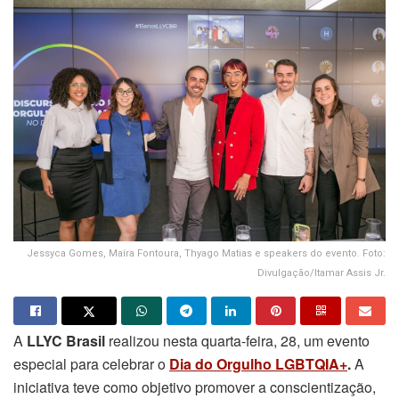
Jessyca Gomes, Maíra Fontoura, Thyago Matias e speakers do evento. Foto:
Divulgação/Itamar Assis Jr.
A
LLYC Brasil
realizou nesta quarta-feira, 28, um evento
especial para celebrar o
Dia do Orgulho LGBTQIA+
.
A
iniciativa teve como objetivo promover a conscientização,