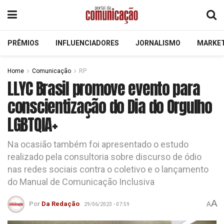
PRÊMIOS
INFLUENCIADORES
JORNALISMO
MARKE
Home
Comunicação
RP
LLYC Brasil promove evento para
conscientização do Dia do Orgulho
LGBTQIA+
Na ocasião também foi apresentado o estudo
realizado pela consultoria sobre discurso de ódio
nas redes sociais contra o coletivo e o lançamento
do Manual de Comunicação Inclusiva
A
Por
Da Redação
A
29/06/2023 - 07:59