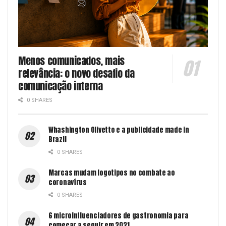
Menos comunicados, mais
relevância: o novo desafio da
comunicação interna
0 SHARES
Whashington Olivetto e a publicidade made in
Brazil
0 SHARES
Marcas mudam logotipos no combate ao
coronavírus
0 SHARES
6 microinfluenciadores de gastronomia para
começar a seguir em 2021