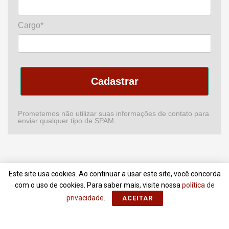
Cargo*
Cadastrar
Prometemos não utilizar suas informações de contato para
enviar qualquer tipo de SPAM.
Home
Podcast
Revista
Comitê de CI
Newsletter
Este site usa cookies. Ao continuar a usar este site, você concorda
Anuncie
Contato
Termos de Uso
com o uso de cookies. Para saber mais, visite nossa
política de
privacidade
.
ACEITAR
© 2018 - 2022
Portal da Comunicação
- Todos Direitos Reservados |
ZionLab