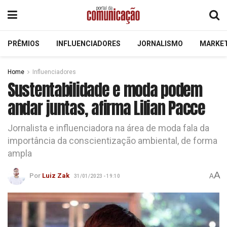
PRÊMIOS
INFLUENCIADORES
JORNALISMO
MARKE
Home
Influenciadores
Sustentabilidade e moda podem
andar juntas, afirma Lilian Pacce
Jornalista e influenciadora na área de moda fala da
importância da conscientização ambiental, de forma
ampla
A
Por
Luiz Zak
A
31/01/2023 - 19:10