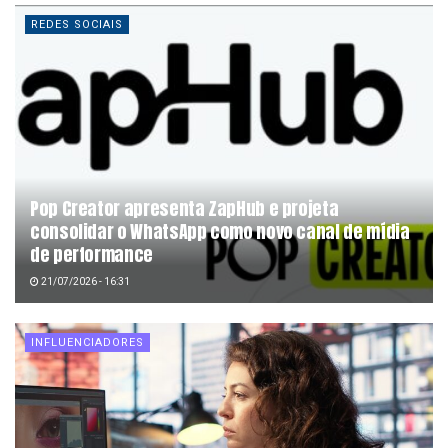
REDES SOCIAIS
Pop Creator apresenta ZapHub e projeta
consolidar o WhatsApp como novo canal de mídia
de performance
21/07/2026 - 16:31
INFLUENCIADORES