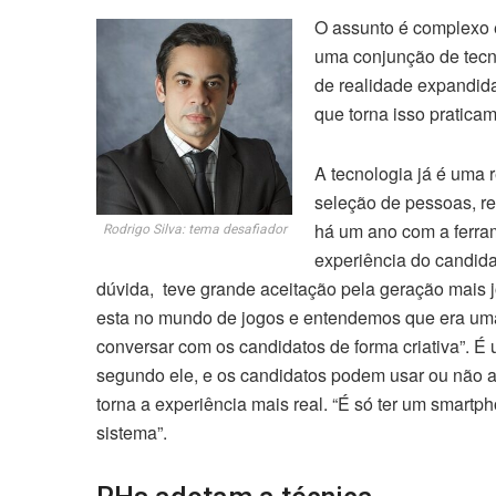
O assunto é complexo 
uma conjunção de tecn
de realidade expandida
que torna isso pratica
A tecnologia já é uma 
seleção de pessoas, re
há um ano com a ferra
Rodrigo Silva: tema desafiador
experiência do candida
dúvida, teve grande aceitação pela geração mais j
esta no mundo de jogos e entendemos que era uma
conversar com os candidatos de forma criativa”. É
segundo ele, e os candidatos podem usar ou não a
torna a experiência mais real. “É só ter um smart
sistema”.