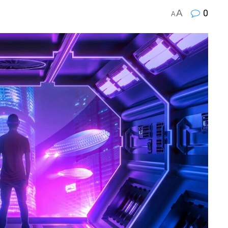
A
0
A