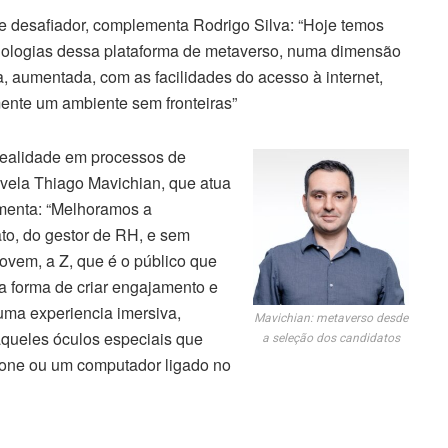
e desafiador, complementa Rodrigo Silva: “Hoje temos
ologias dessa plataforma de metaverso, numa dimensão
, aumentada, com as facilidades do acesso à internet,
mente um ambiente sem fronteiras”
realidade em processos de
vela Thiago Mavichian, que atua
menta: “Melhoramos a
to, do gestor de RH, e sem
ovem, a Z, que é o público que
 forma de criar engajamento e
 uma experiencia imersiva,
Mavichian: metaverso desde
queles óculos especiais que
a seleção dos candidatos
phone ou um computador ligado no