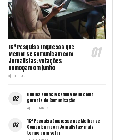
16ª Pesquisa Empresas que
Melhor se Comunicam com
Jornalistas: votações
começam em junho
0 SHARES
Ondina anuncia Camilla Bello como
gerente de Comunicação
0 SHARES
16ª Pesquisa Empresas que Melhor se
Comunicam com Jornalistas: mais
tempo para votar