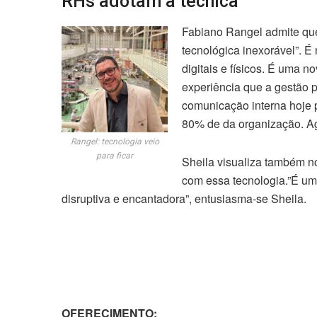
RHs adotam a técnica
Fabiano Rangel admite que
tecnológica inexorável”. É
digitais e físicos. É uma 
experiência que a gestão 
comunicação interna hoje po
80% de da organização. Ago
Rangel: tecnologia veio
para ficar
Sheila visualiza também n
com essa tecnologia.”É um
disruptiva e encantadora”, entusiasma-se Sheila.
OFERECIMENTO: