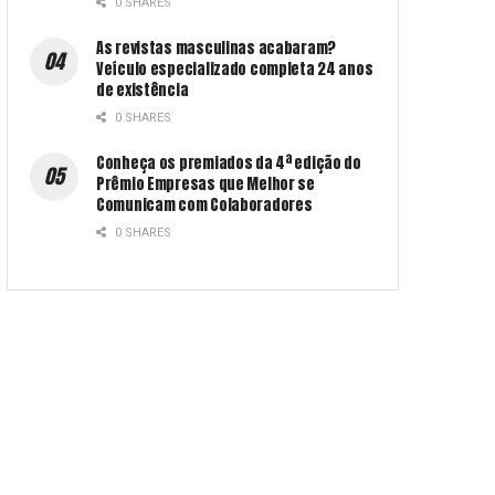
0 SHARES
As revistas masculinas acabaram?
Veículo especializado completa 24 anos
de existência
0 SHARES
Conheça os premiados da 4ª edição do
Prêmio Empresas que Melhor se
Comunicam com Colaboradores
0 SHARES