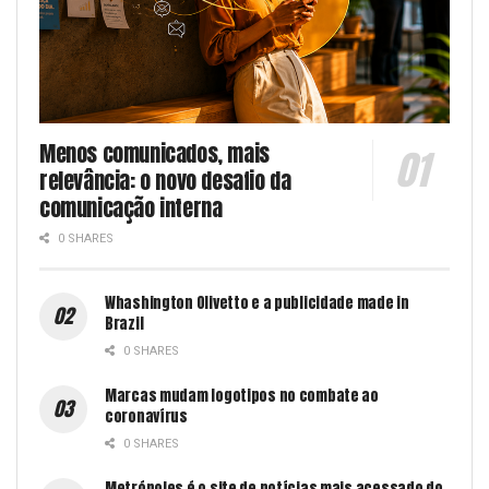
Menos comunicados, mais
relevância: o novo desafio da
comunicação interna
0 SHARES
Whashington Olivetto e a publicidade made in
Brazil
0 SHARES
Marcas mudam logotipos no combate ao
coronavírus
0 SHARES
Metrópoles é o site de notícias mais acessado do