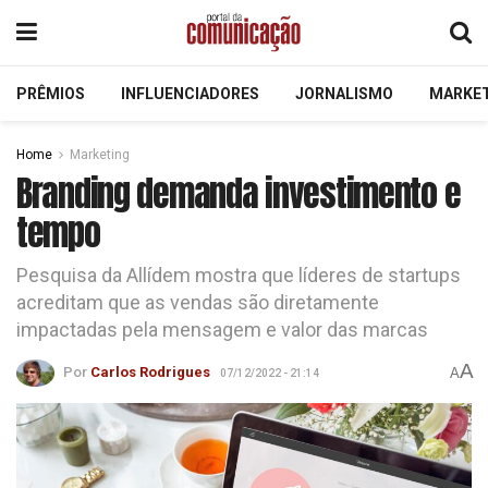
PRÊMIOS
INFLUENCIADORES
JORNALISMO
MARKE
Home
Marketing
Branding demanda investimento e
tempo
Pesquisa da Allídem mostra que líderes de startups
acreditam que as vendas são diretamente
impactadas pela mensagem e valor das marcas
A
Por
Carlos Rodrigues
A
07/12/2022 - 21:14