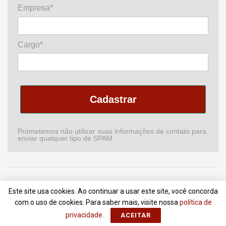
Empresa*
Cargo*
Cadastrar
Prometemos não utilizar suas informações de contato para
enviar qualquer tipo de SPAM.
Home
Podcast
Revista
Comitê de CI
Newsletter
Este site usa cookies. Ao continuar a usar este site, você concorda
Anuncie
Contato
Termos de Uso
com o uso de cookies. Para saber mais, visite nossa
política de
privacidade
.
ACEITAR
© 2018 - 2022
Portal da Comunicação
- Todos Direitos Reservados |