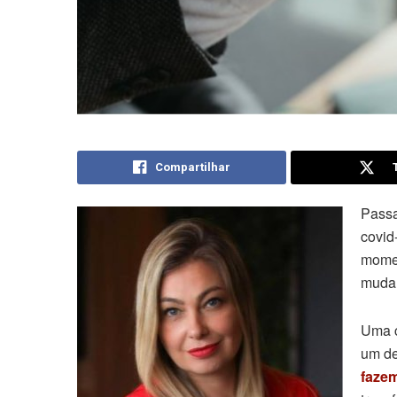
Compartilhar
Passa
covid
momen
mudan
Uma c
um de
faze