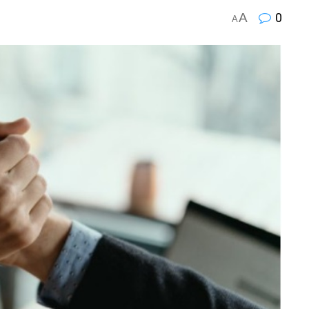
A
0
A