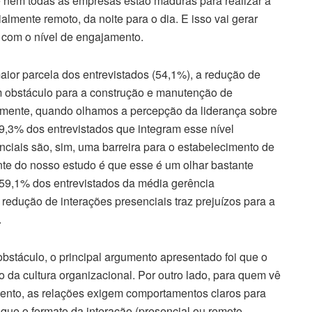
e nem todas as empresas estão maduras para realizar a
almente remoto, da noite para o dia. E isso vai gerar
com o nível de engajamento.
ior parcela dos entrevistados (54,1%), a redução de
m obstáculo para a construção e manutenção de
amente, quando olhamos a percepção da liderança sobre
9,3% dos entrevistados que integram esse nível
ciais são, sim, uma barreira para o estabelecimento de
nte do nosso estudo é que esse é um olhar bastante
is 59,1% dos entrevistados da média gerência
redução de interações presenciais traz prejuízos para a
.
bstáculo, o principal argumento apresentado foi que o
o da cultura organizacional. Por outro lado, para quem vê
ento, as relações exigem comportamentos claros para
que o formato da interação (presencial ou remoto,