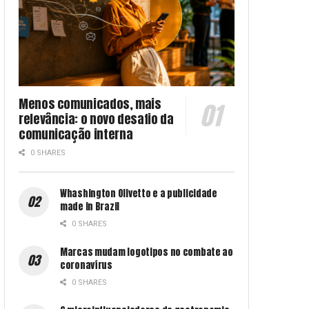
Menos comunicados, mais
relevância: o novo desafio da
comunicação interna
0 SHARES
Whashington Olivetto e a publicidade
made in Brazil
0 SHARES
Marcas mudam logotipos no combate ao
coronavírus
0 SHARES