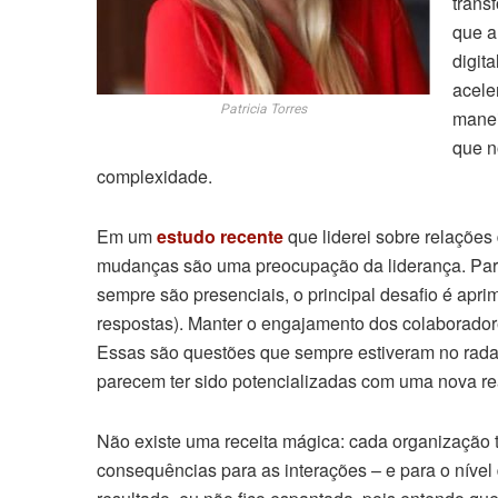
trans
que a
digit
acele
Patricia Torres
manei
que n
complexidade.
Em um
estudo recente
que liderei sobre relaçõe
mudanças são uma preocupação da liderança. Para
sempre são presenciais, o principal desafio é ap
respostas). Manter o engajamento dos colaborado
Essas são questões que sempre estiveram no radar
parecem ter sido potencializadas com uma nova real
Não existe uma receita mágica: cada organizaçã
consequências para as interações – e para o nível