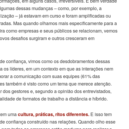
formações, em alguns casos, irreversíveis. É bem verdade
lgumas dessas mudanças – como, por exemplo, a
alização – já estavam em curso e foram amplificadas ou
radas. Mas quando olhamos mais especificamente para a
ra como empresas e seus públicos se relacionam, vemos
ovos desafios surgiram e outros cresceram em
s de confiança, vimos como os desdobramentos dessas
 os líderes, em um contexto em que as interações nem
rimorar a comunicação com suas equipes (61% das
res também é visto como um tema que merece atenção.
 dos gestores e, segundo a opinião dos entrevistados,
idade de formatos de trabalho a distância e híbrido.
o tem uma
cultura, práticas, ritos diferentes.
E isso tem
 de confiança construído nas relações. Quando olho esse