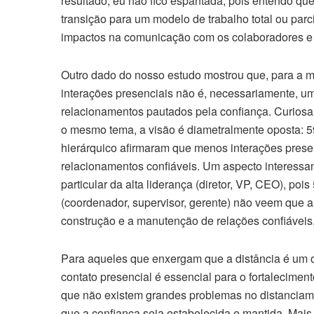
resultado, eu não fico espantada, pois entendo qu
transição para um modelo de trabalho total ou parci
impactos na comunicação com os colaboradores e 
Outro dado do nosso estudo mostrou que, para a ma
interações presenciais não é, necessariamente, u
relacionamentos pautados pela confiança. Curios
o mesmo tema, a visão é diametralmente oposta: 5
hierárquico afirmaram que menos interações presen
relacionamentos confiáveis. Um aspecto interessa
particular da alta liderança (diretor, VP, CEO), po
(coordenador, supervisor, gerente) não veem que a 
construção e a manutenção de relações confiáveis
Para aqueles que enxergam que a distância é um o
contato presencial é essencial para o fortaleciment
que não existem grandes problemas no distanciam
que a confiança seja estabelecida e mantida. Mais 