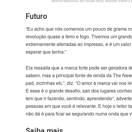
editora-executiva da Pais&Filhos, falaram sobre a 
Futuro
“Eu acho que nós comemos um pouco de grama no in
revolução quase a ferro e fogo. Tivemos um grande
extremamente aferradas ao impresso, e é um valor
esperar que tenha.”
Ela ressalta que a marca forte pode ser geradora d
sabem, mas a principal fonte de renda da The Ne
pad, xicrinhas etc.”, diz. “O amor à marca vai nos 
E esse é o grande desafio, sair dos lugares conhe
tem que ir fazendo, sentindo, aprendendo”, adverte 
pessoas em que você é relevante. E hoje o leitor t
não dá é para ficar se segurando numa onda que ve
Saiba mais