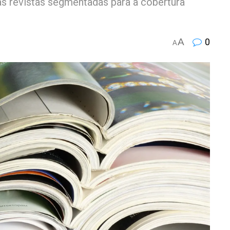
as revistas segmentadas para a cobertura
A
0
A