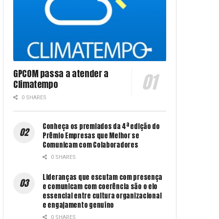
GPCOM passa a atender a
Climatempo
0 SHARES
Conheça os premiados da 4ª edição do
Prêmio Empresas que Melhor se
Comunicam com Colaboradores
0 SHARES
Lideranças que escutam com presença
e comunicam com coerência são o elo
essencial entre cultura organizacional
e engajamento genuíno
0 SHARES