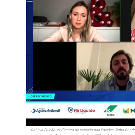
Daniela Falcão, ex-diretora de redação nas Edições Globo Condé N