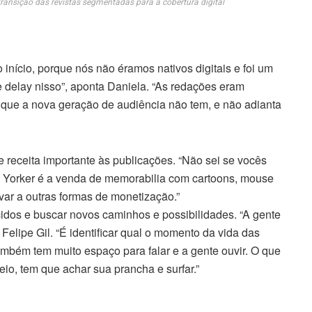
transição das revistas segmentadas para a cobertura digital
ício, porque nós não éramos nativos digitais e foi um
 delay nisso”, aponta Daniela. “As redações eram
 que a nova geração de audiência não tem, e não adianta
e receita importante às publicações. “Não sei se vocês
w Yorker é a venda de memorabilia com cartoons, mouse
levar a outras formas de monetização.”
cidos e buscar novos caminhos e possibilidades. “A gente
Felipe Gil. “É identificar qual o momento da vida das
ambém tem muito espaço para falar e a gente ouvir. O que
io, tem que achar sua prancha e surfar.”