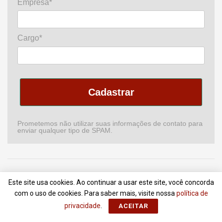
Empresa*
Cargo*
Cadastrar
Prometemos não utilizar suas informações de contato para
enviar qualquer tipo de SPAM.
Home
Podcast
Revista
Comitê de CI
Newsletter
Este site usa cookies. Ao continuar a usar este site, você concorda
Anuncie
Contato
Termos de Uso
com o uso de cookies. Para saber mais, visite nossa
política de
privacidade
.
ACEITAR
© 2018 - 2022
Portal da Comunicação
- Todos Direitos Reservados |
ZionLab