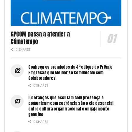
GPCOM passa a atender a
Climatempo
0 SHARES
Conheça os premiados da 4ª edição do Prêmio
Empresas que Melhor se Comunicam com
Colaboradores
0 SHARES
Lideranças que escutam com presença e
comunicam com coerência são o elo essencial
entre cultura organizacional e engajamento
genuíno
0 SHARES