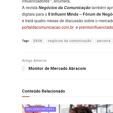
influenciadores’”, enumera.
A revista
Negócios da Comunicação
também aprov
digitais para o
II Influent Minds – Fórum de Negóc
e trará quatro mesas de discussão sobre o mercado
portaldacomunicacao.com.br
e
premioinfluenciado
Tags:
EBSA
negócios da comunicação
parceria
Artigo Anterior
Monitor de Mercado Abracom
Conteúdo Relacionado
INFLUENCIADORES