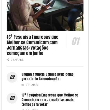
16ª Pesquisa Empresas que
Melhor se Comunicam com
Jornalistas: votações
começam em junho
0 SHARES
Ondina anuncia Camilla Bello como
gerente de Comunicação
0 SHARES
16ª Pesquisa Empresas que Melhor se
Comunicam com Jornalistas: mais
tempo para votar