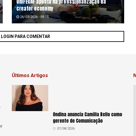
UniFECAF aposta na profissionalização da
creator economy
26/03/2026 - 09:15
A LOGIN PARA COMENTAR
Últimos Artigos
N
,
Ondina anuncia Camilla Bello como
gerente de Comunicação
se
07/08/2026