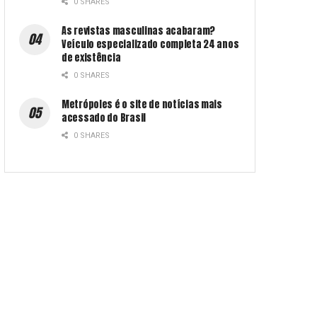
0 SHARES
As revistas masculinas acabaram?
Veículo especializado completa 24 anos
de existência
0 SHARES
Metrópoles é o site de notícias mais
acessado do Brasil
0 SHARES