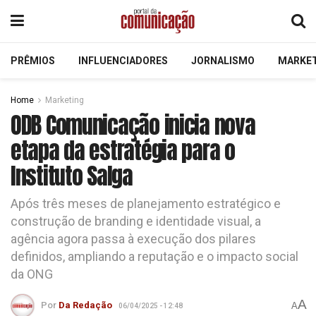
PRÊMIOS
INFLUENCIADORES
JORNALISMO
MARKE
Home
Marketing
ODB Comunicação inicia nova
etapa da estratégia para o
Instituto Salga
Após três meses de planejamento estratégico e
construção de branding e identidade visual, a
agência agora passa à execução dos pilares
definidos, ampliando a reputação e o impacto social
da ONG
A
Por
Da Redação
A
06/04/2025 - 12:48