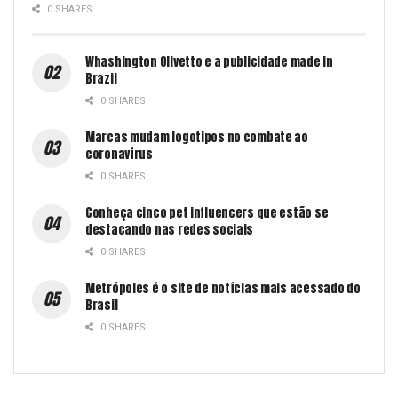
0 SHARES
Whashington Olivetto e a publicidade made in
Brazil
0 SHARES
Marcas mudam logotipos no combate ao
coronavírus
0 SHARES
Conheça cinco pet influencers que estão se
destacando nas redes sociais
0 SHARES
Metrópoles é o site de notícias mais acessado do
Brasil
0 SHARES