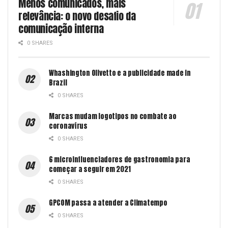
Menos comunicados, mais
relevância: o novo desafio da
comunicação interna
0 SHARES
Whashington Olivetto e a publicidade made in
Brazil
0 SHARES
Marcas mudam logotipos no combate ao
coronavírus
0 SHARES
6 microinfluenciadores de gastronomia para
começar a seguir em 2021
0 SHARES
GPCOM passa a atender a Climatempo
0 SHARES