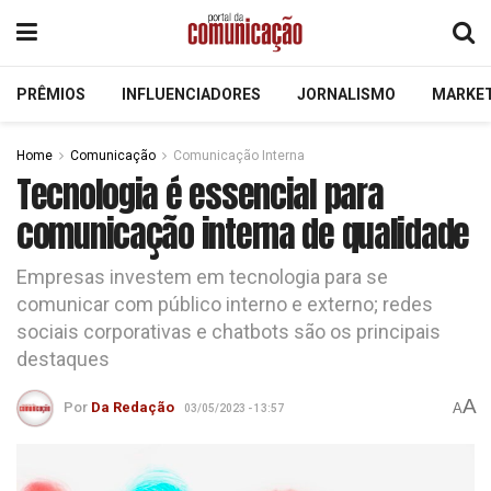
PRÊMIOS
INFLUENCIADORES
JORNALISMO
MARKE
Home
Comunicação
Comunicação Interna
Tecnologia é essencial para
comunicação interna de qualidade
Empresas investem em tecnologia para se
comunicar com público interno e externo; redes
sociais corporativas e chatbots são os principais
destaques
A
Por
Da Redação
A
03/05/2023 - 13:57