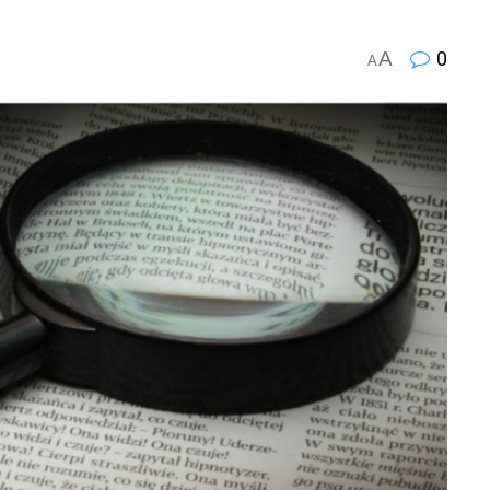
A
0
A