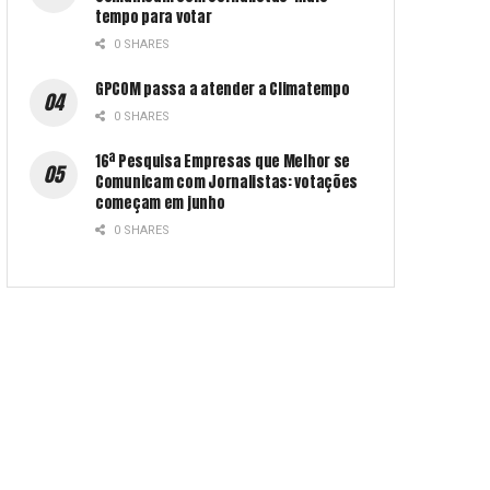
tempo para votar
0 SHARES
GPCOM passa a atender a Climatempo
0 SHARES
16ª Pesquisa Empresas que Melhor se
Comunicam com Jornalistas: votações
começam em junho
0 SHARES