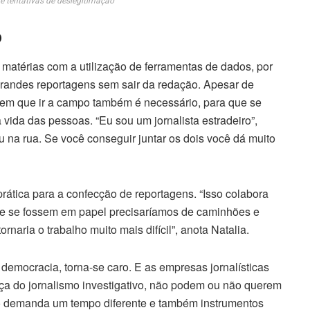
 e tentativas de deslegitimação”
o
 matérias com a utilização de ferramentas de dados, por
grandes reportagens sem sair da redação. Apesar de
reem que ir a campo também é necessário, para que se
ida das pessoas. “Eu sou um jornalista estradeiro”,
 na rua. Se você conseguir juntar os dois você dá muito
prática para a confecção de reportagens. “Isso colabora
e se fossem em papel precisaríamos de caminhões e
naria o trabalho muito mais difícil”, anota Natalia.
democracia, torna-se caro. E as empresas jornalísticas
nça do jornalismo investigativo, não podem ou não querem
ivo demanda um tempo diferente e também instrumentos