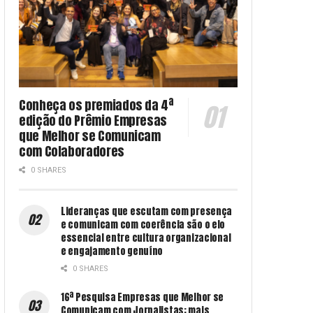
Conheça os premiados da 4ª
edição do Prêmio Empresas
que Melhor se Comunicam
com Colaboradores
0 SHARES
Lideranças que escutam com presença
e comunicam com coerência são o elo
essencial entre cultura organizacional
e engajamento genuíno
0 SHARES
16ª Pesquisa Empresas que Melhor se
Comunicam com Jornalistas: mais