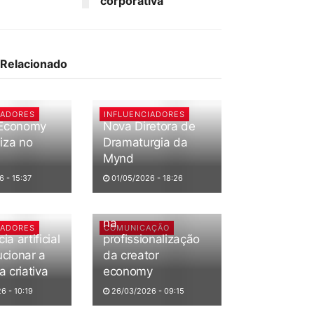
corporativa
Relacionado
IADORES
INFLUENCIADORES
 Economy
Nova Diretora de
iza no
Dramaturgia da
Mynd
 - 15:37
01/05/2026 - 18:26
UniFECAF aposta
na
IADORES
COMUNICAÇÃO
ia artificial
profissionalização
ucionar a
da creator
 criativa
economy
6 - 10:19
26/03/2026 - 09:15