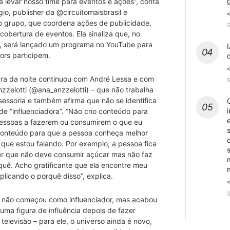
 levar nosso time para eventos e ações”, conta
ggio, publisher da @circuitomaisbrasil e
o grupo, que coordena ações de publicidade,
cobertura de eventos. Ela sinaliza que, no
, será lançado um programa no YouTube para
I
ors participem.
ura da noite continuou com André Lessa e com
zzelotti (@ana_anzzelotti) – que não trabalha
essoria e também afirma que não se identifica
i
 de “influenciadora”. “Não crio conteúdo para
 pessoas a fazerem ou consumirem o que eu
s
 conteúdo para que a pessoa conheça melhor
 que estou falando. Por exemplo, a pessoa fica
er que não deve consumir açúcar mas não faz
quê. Acho gratificante que ela encontre meu
licando o porquê disso”, explica.
 não começou como influenciador, mas acabou
uma figura de influência depois de fazer
 televisão – para ele, o universo ainda é novo,