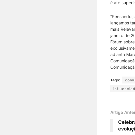
é até superio
“Pensando ju
lançamos ta
mais Relevan
janeiro de 2
Fórum sobre 
exclusivame
adianta Márc
Comunicação
Comunicaçã
Tags:
comu
influenciad
Artigo Ante
Celebr
evoluç