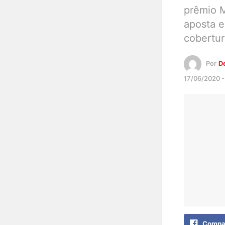
prêmio M
aposta e
cobertur
Por
D
17/06/2020 -
Compar