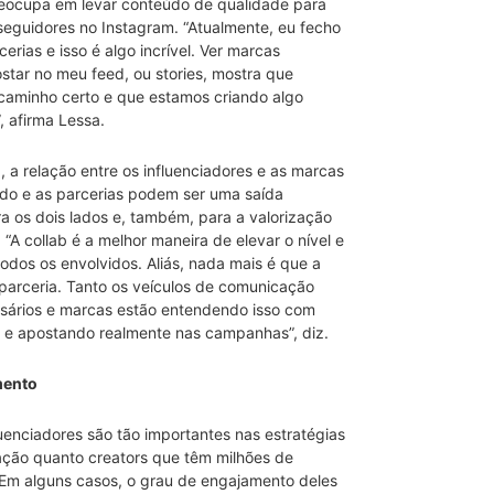
reocupa em levar conteúdo de qualidade para
seguidores no Instagram. “Atualmente, eu fecho
cerias e isso é algo incrível. Ver marcas
tar no meu feed, ou stories, mostra que
caminho certo e que estamos criando algo
, afirma Lessa.
la, a relação entre os influenciadores e as marcas
do e as parcerias podem ser uma saída
a os dois lados e, também, para a valorização
“A collab é a melhor maneira de elevar o nível e
odos os envolvidos. Aliás, nada mais é que a
parceria. Tanto os veículos de comunicação
ários e marcas estão entendendo isso com
a e apostando realmente nas campanhas”, diz.
mento
uenciadores são tão importantes nas estratégias
ção quanto creators que têm milhões de
 Em alguns casos, o grau de engajamento deles