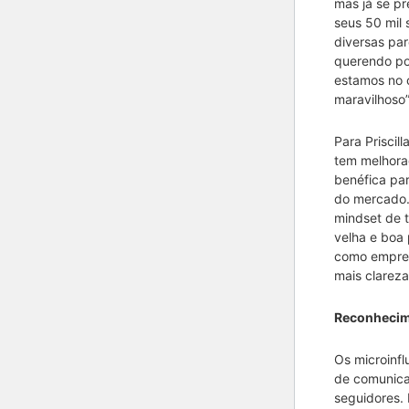
mas já se p
seus 50 mil 
diversas par
querendo pos
estamos no 
maravilhoso”
Para Priscil
tem melhora
benéfica par
do mercado. 
mindset de t
velha e boa 
como empres
mais clarez
Reconheci
Os microinfl
de comunica
seguidores.