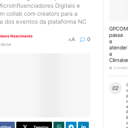
icroInfluenciadores Digitais e
m collab com creators para a
a dos eventos da plataforma NC
GPCOM
passa
ebora Nascimento
A
0
A
a
 09:04
atender
a
Climat
0 SHARE
tilhar
Tweetar