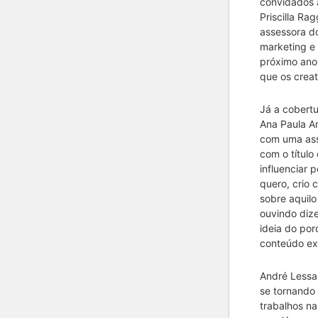
convidados a
Priscilla Ra
assessora d
marketing e 
próximo ano
que os creat
Já a cobert
Ana Paula An
com uma ass
com o título
influenciar
quero, crio
sobre aquilo
ouvindo diz
ideia do por
conteúdo exp
André Lessa
se tornando 
trabalhos na