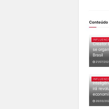
Conteúdo 
INFLUENC
Creator
se organ
Brasil
21/07/2026
INFLUENC
Inteligênc
irá revol
economia
26/03/202