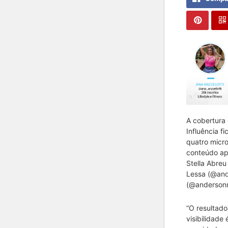
A cobertura 
Influência f
quatro micro
conteúdo ap
Stella Abreu
Lessa (@and
(@andersonn.
“O resultad
visibilidade