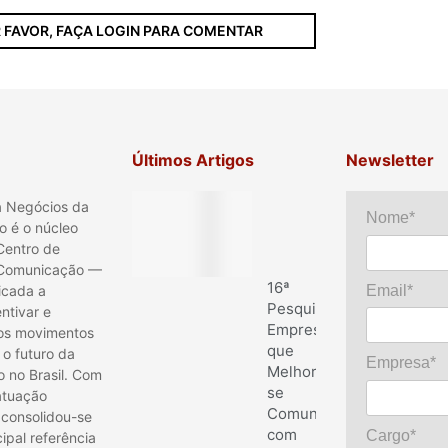
 FAVOR, FAÇA LOGIN PARA COMENTAR
Últimos Artigos
Newsletter
a Negócios da
Nome*
 é o núcleo
 Centro de
 Comunicação —
16ª
Email*
icada a
Pesquisa
entivar e
Empresas
os movimentos
que
o futuro da
Empresa*
Melhor
 no Brasil. Com
se
atuação
Comunicam
, consolidou-se
com
Cargo*
ipal referência