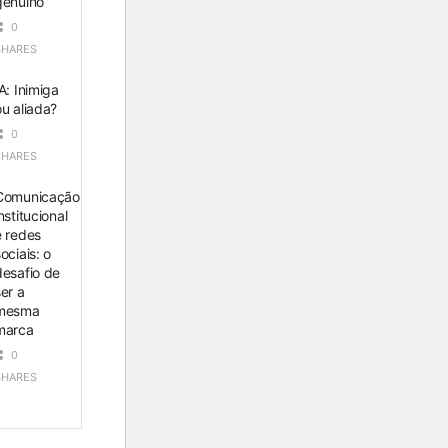
genuíno
0
SHARES
A: Inimiga
ou aliada?
0
SHARES
Comunicação
nstitucional
e redes
ociais: o
desafio de
ser a
mesma
marca
0
SHARES