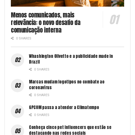
Menos comunicados, mais
relevância: o novo desafio da
comunicação interna
0 SHARES
Whashington Olivetto e a publicidade made in
Brazil
0 SHARES
Marcas mudam logotipos no combate ao
coronavírus
0 SHARES
GPCOM passa a atender a Climatempo
0 SHARES
Conheça cinco pet influencers que estão se
destacando nas redes sociais