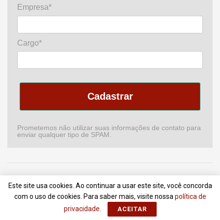
Empresa*
Cargo*
Cadastrar
Prometemos não utilizar suas informações de contato para
enviar qualquer tipo de SPAM.
Home
Podcast
Revista
Comitê de CI
Newsletter
Este site usa cookies. Ao continuar a usar este site, você concorda
Anuncie
Contato
Termos de Uso
com o uso de cookies. Para saber mais, visite nossa
política de
privacidade
.
ACEITAR
© 2018 - 2022
Portal da Comunicação
- Todos Direitos Reservados |