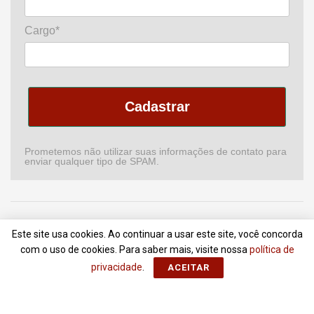
Cargo*
Cadastrar
Prometemos não utilizar suas informações de contato para
enviar qualquer tipo de SPAM.
Home
Podcast
Revista
Comitê de CI
Newsletter
Este site usa cookies. Ao continuar a usar este site, você concorda
Anuncie
Contato
Termos de Uso
com o uso de cookies. Para saber mais, visite nossa
política de
privacidade
.
ACEITAR
© 2018 - 2022
Portal da Comunicação
- Todos Direitos Reservados |
ZionLab