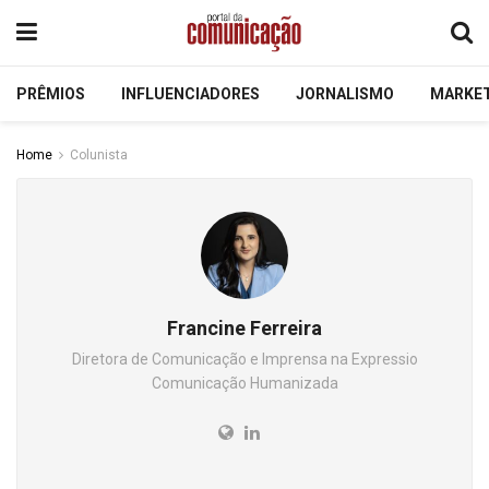
PRÊMIOS
INFLUENCIADORES
JORNALISMO
MARKE
Home
Colunista
Francine Ferreira
Diretora de Comunicação e Imprensa na Expressio
Comunicação Humanizada