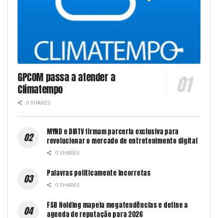
GPCOM passa a atender a
Climatempo
0 SHARES
MYND e DIATV firmam parceria exclusiva para
revolucionar o mercado de entretenimento digital
0 SHARES
Palavras politicamente incorretas
0 SHARES
FSB Holding mapeia megatendências e define a
agenda de reputação para 2026