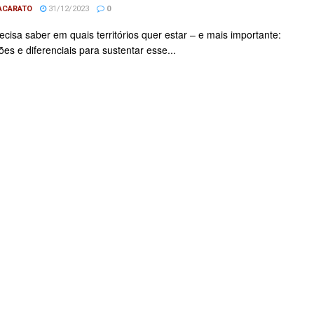
NACARATO
31/12/2023
0
cisa saber em quais territórios quer estar – e mais importante:
es e diferenciais para sustentar esse...