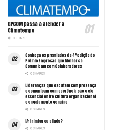
GPCOM passa a atender a
Climatempo
0 SHARES
Conheça os premiados da 4ª edição do
Prêmio Empresas que Melhor se
Comunicam com Colaboradores
0 SHARES
Lideranças que escutam com presença
e comunicam com coerência são o elo
essencial entre cultura organizacional
e engajamento genuíno
0 SHARES
IA: Inimiga ou aliada?
0 SHARES