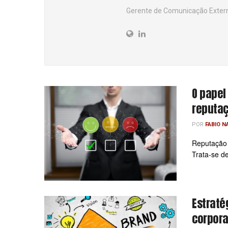
Gerente de Comunicação Extern
O papel
reputaç
POR
FABIO 
Reputação 
Trata‑se de
Estrat
corpora