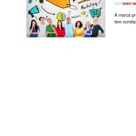
POR
FABIO 
A marca pre
tem condiçõ