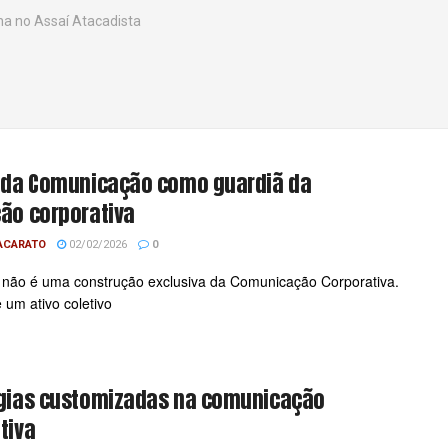
a no Assaí Atacadista
 da Comunicação como guardiã da
ão corporativa
NACARATO
02/02/2026
0
não é uma construção exclusiva da Comunicação Corporativa.
 um ativo coletivo
égias customizadas na comunicação
tiva