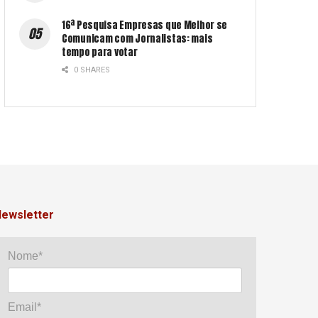
16ª Pesquisa Empresas que Melhor se
Comunicam com Jornalistas: mais
tempo para votar
0 SHARES
ewsletter
Nome*
Email*