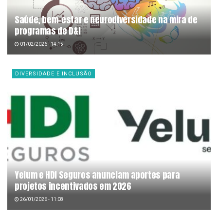
Saúde, bem-estar e neurodiversidade na mira de
programas de D&I
01/02/2026 - 14:15
DIVERSIDADE E INCLUSÃO
Yelum e HDI Seguros anunciam aportes para
projetos incentivados em 2026
26/01/2026 - 11:08