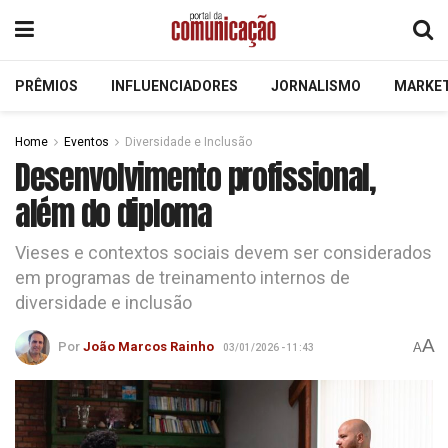
PRÊMIOS
INFLUENCIADORES
JORNALISMO
MARKE
Home
Eventos
Diversidade e Inclusão
Desenvolvimento profissional,
além do diploma
Vieses e contextos sociais devem ser considerados
em programas de treinamento internos de
diversidade e inclusão
A
Por
João Marcos Rainho
A
03/01/2026 - 11:43