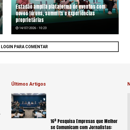
Estadão amplia plataforma de eventos com
novos fóruns, summits e experiências
proprietárias
14/07/2026 - 10:23
A LOGIN PARA COMENTAR
Últimos Artigos
N
,
16ª Pesquisa Empresas que Melhor
se Comunicam com Jornalistas: