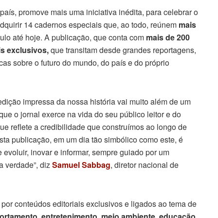
o país, promove mais uma iniciativa inédita, para celebrar o
adquirir 14 cadernos especiais que, ao todo, reúnem
mais
culo até hoje. A publicação, que conta com
mais de 200
is exclusivos,
que transitam desde grandes reportagens,
nicas sobre o futuro do mundo, do país e do próprio
ição impressa da nossa história vai muito além de um
ue o jornal exerce na vida do seu público leitor e do
ue reflete a credibilidade que construímos ao longo de
sta publicação, em um dia tão simbólico como este, é
 evoluir, inovar e informar, sempre guiado por um
 a verdade”, diz
Samuel Sabbag
, diretor nacional de
or conteúdos editoriais exclusivos e ligados ao tema de
portamento, entretenimento, meio ambiente, educação,