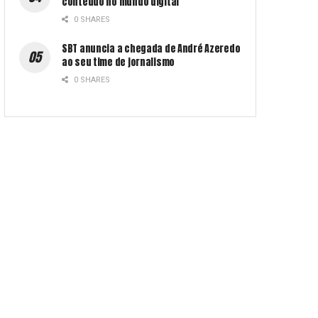
conteúdo no mundo digital
0 SHARES
SBT anuncia a chegada de André Azeredo
ao seu time de jornalismo
0 SHARES