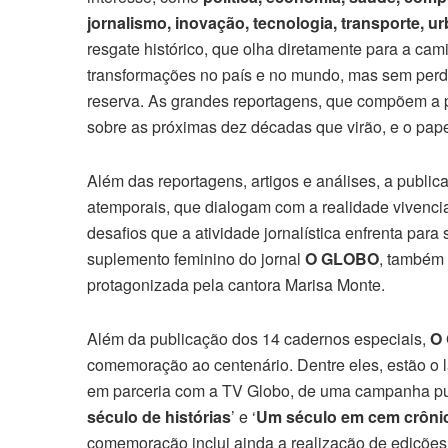
jornalismo, inovação, tecnologia, transporte, u
resgate histórico, que olha diretamente para a ca
transformações no país e no mundo, mas sem perder
reserva. As grandes reportagens, que compõem a
sobre as próximas dez décadas que virão, e o pape
Além das reportagens, artigos e análises, a publica
atemporais, que dialogam com a realidade vivenci
desafios que a atividade jornalística enfrenta para
suplemento feminino do jornal
O GLOBO
, também
protagonizada pela cantora Marisa Monte.
Além da publicação dos 14 cadernos especiais,
O
comemoração ao centenário. Dentre eles, estão o 
em parceria com a TV Globo, de uma campanha publi
século de histórias
’ e ‘
Um século em cem crôni
comemoração inclui ainda a realização de edições