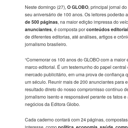
Neste domingo (27),
O GLOBO
, principal jornal d
seu aniversário de 100 anos. Os leitores poderão 
de 500 páginas
, na maior edição impressa do veí
anunciantes
, é composta por
conteúdos editoria
de diferentes editorias, até análises, artigos e crô
jornalismo brasileiro.
“Comemorar os 100 anos do GLOBO com a maior ed
marco editorial. É um testemunho do papel central q
mercado publicitário, em uma prova de confiança q
um século. Reunir mais de 200 anunciantes para e
resultado direto do nosso compromisso contínuo de
jornalismo isento e responsável perante os fatos e
negócios da Editora Globo.
Cada caderno contará com 24 páginas, compostas p
interesse, como
política, economia, saúde, com