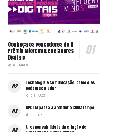
Conheça os vencedores do II
Prêmio MicroInfluenciadores
Digitais
0 SHARES
Tecnologia e comunicação: como elas
podem se ajudar
0 SHARES
GPCOM passa a atender a Climatempo
0 SHARES
A responsabilidade da criação de