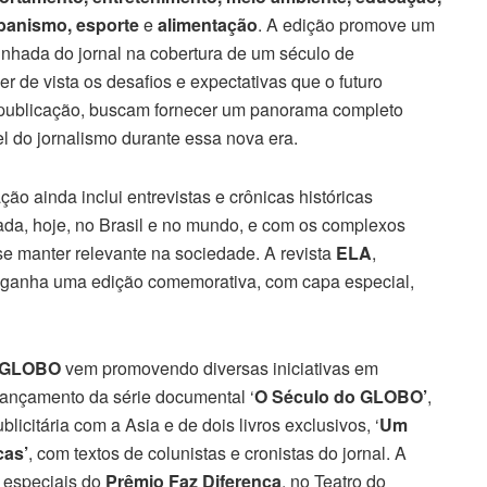
rbanismo, esporte
e
alimentação
. A edição promove um
minhada do jornal na cobertura de um século de
 de vista os desafios e expectativas que o futuro
 publicação, buscam fornecer um panorama completo
l do jornalismo durante essa nova era.
ção ainda inclui entrevistas e crônicas históricas
ada, hoje, no Brasil e no mundo, e com os complexos
 se manter relevante na sociedade. A revista
ELA
,
 ganha uma edição comemorativa, com capa especial,
 GLOBO
vem promovendo diversas iniciativas em
lançamento da série documental ‘
O Século do GLOBO’
,
citária com a Asia e de dois livros exclusivos, ‘
Um
cas’
, com textos de colunistas e cronistas do jornal. A
 especiais do
Prêmio Faz Diferença
, no Teatro do