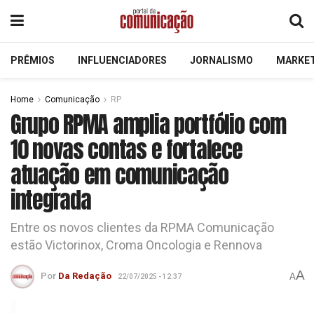
PRÊMIOS
INFLUENCIADORES
JORNALISMO
MARKE
Home
Comunicação
RP
Grupo RPMA amplia portfólio com
10 novas contas e fortalece
atuação em comunicação
integrada
Entre os novos clientes da RPMA Comunicação
estão Victorinox, Croma Oncologia e Rennova
A
Por
Da Redação
A
22/07/2025 - 12:37