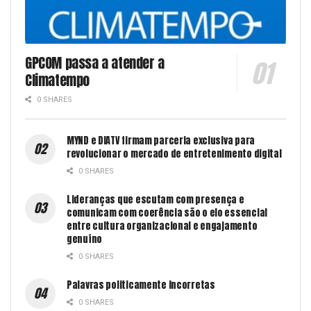
GPCOM passa a atender a
Climatempo
0 SHARES
MYND e DIATV firmam parceria exclusiva para
revolucionar o mercado de entretenimento digital
0 SHARES
Lideranças que escutam com presença e
comunicam com coerência são o elo essencial
entre cultura organizacional e engajamento
genuíno
0 SHARES
Palavras politicamente incorretas
0 SHARES