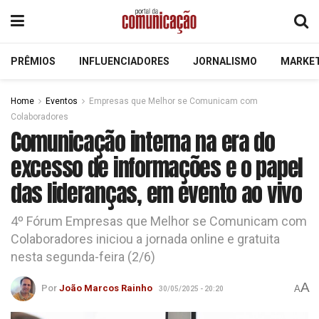
PRÊMIOS
INFLUENCIADORES
JORNALISMO
MARKE
Home
Eventos
Empresas que Melhor se Comunicam com
Colaboradores
Comunicação interna na era do
excesso de informações e o papel
das lideranças, em evento ao vivo
4º Fórum Empresas que Melhor se Comunicam com
Colaboradores iniciou a jornada online e gratuita
nesta segunda-feira (2/6)
A
Por
João Marcos Rainho
A
30/05/2025 - 20:20