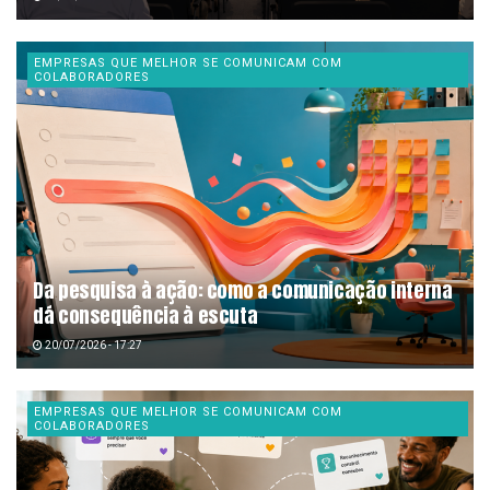
EMPRESAS QUE MELHOR SE COMUNICAM COM
COLABORADORES
Da pesquisa à ação: como a comunicação interna
dá consequência à escuta
20/07/2026 - 17:27
EMPRESAS QUE MELHOR SE COMUNICAM COM
COLABORADORES