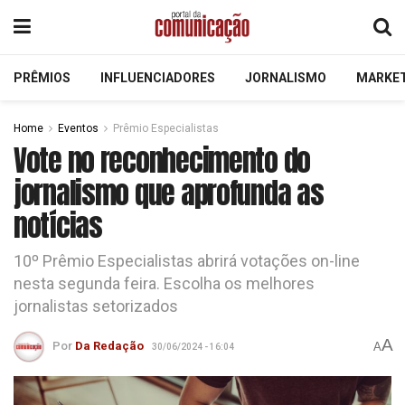
PRÊMIOS
INFLUENCIADORES
JORNALISMO
MARKE
Home
Eventos
Prêmio Especialistas
Vote no reconhecimento do
jornalismo que aprofunda as
notícias
10º Prêmio Especialistas abrirá votações on-line
nesta segunda feira. Escolha os melhores
jornalistas setorizados
A
Por
Da Redação
A
30/06/2024 - 16:04