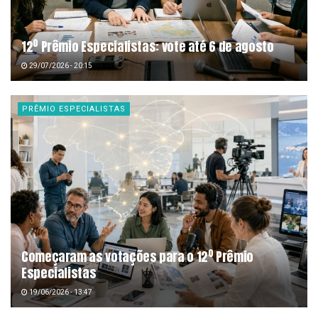
12º Prêmio Especialistas: vote até 6 de agosto
29/07/2026 - 20:15
PRÊMIO ESPECIALISTAS
Começaram as votações para o 12º Prêmio
Especialistas
19/06/2026 - 13:47