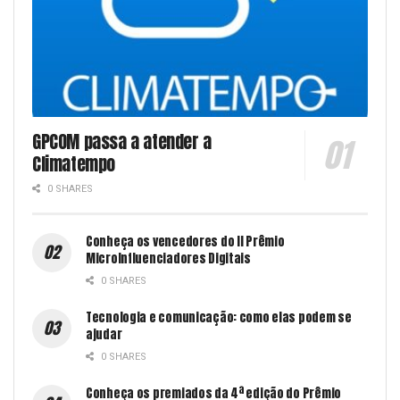
GPCOM passa a atender a
Climatempo
0 SHARES
Conheça os vencedores do II Prêmio
MicroInfluenciadores Digitais
0 SHARES
Tecnologia e comunicação: como elas podem se
ajudar
0 SHARES
Conheça os premiados da 4ª edição do Prêmio