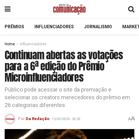
PRÊMIOS
INFLUENCIADORES
JORNALISMO
MARKE
Home
Influenciadores
Continuam abertas as votações
para a 6ª edição do Prêmio
Microinfluenciadores
Público pode acessar o site da premiação e
selecionar os creators merecedores do prêmio em
26 categorias diferentes
A
Por
Da Redação
A
13/03/2024 - 20:20