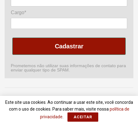
Cargo*
Cadastrar
Prometemos não utilizar suas informações de contato para
enviar qualquer tipo de SPAM.
Home
Podcast
Revista
Comitê de CI
Newsletter
Este site usa cookies. Ao continuar a usar este site, você concorda
Anuncie
Contato
Termos de Uso
com o uso de cookies. Para saber mais, visite nossa
política de
privacidade
.
ACEITAR
© 2018 - 2022
Portal da Comunicação
- Todos Direitos Reservados |
ZionLab