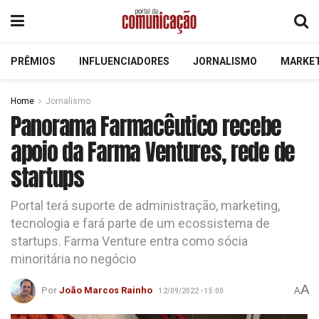
PRÊMIOS
INFLUENCIADORES
JORNALISMO
MARKE
Home
Jornalismo
Panorama Farmacêutico recebe
apoio da Farma Ventures, rede de
startups
Portal terá suporte de administração, marketing,
tecnologia e fará parte de um ecossistema de
startups. Farma Venture entra como sócia
minoritária no negócio
A
Por
João Marcos Rainho
A
12/09/2022 - 15:00