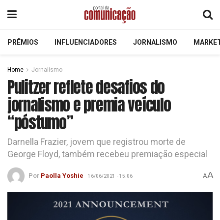
PRÊMIOS
INFLUENCIADORES
JORNALISMO
MARKE
Home
Jornalismo
Pulitzer reflete desafios do
jornalismo e premia veículo
“póstumo”
Darnella Frazier, jovem que registrou morte de
George Floyd, também recebeu premiação especial
A
Por
Paolla Yoshie
A
16/06/2021 - 15:06