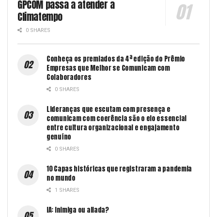
GPCOM passa a atender a
Climatempo
0 SHARES
Conheça os premiados da 4ª edição do Prêmio
Empresas que Melhor se Comunicam com
Colaboradores
0 SHARES
Lideranças que escutam com presença e
comunicam com coerência são o elo essencial
entre cultura organizacional e engajamento
genuíno
0 SHARES
10 Capas históricas que registraram a pandemia
no mundo
1 SHARES
IA: Inimiga ou aliada?