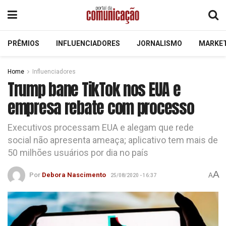
PRÊMIOS
INFLUENCIADORES
JORNALISMO
MARKE
Home
Influenciadores
Trump bane TikTok nos EUA e
empresa rebate com processo
Executivos processam EUA e alegam que rede
social não apresenta ameaça; aplicativo tem mais de
50 milhões usuários por dia no país
A
Por
Debora Nascimento
A
25/08/2020 - 16:37