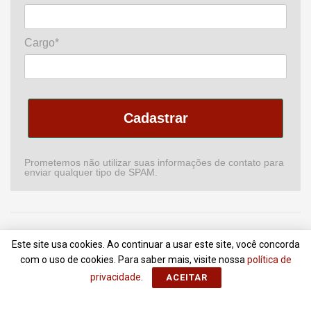
Cargo*
Cadastrar
Prometemos não utilizar suas informações de contato para
enviar qualquer tipo de SPAM.
Home
Podcast
Revista
Comitê de CI
Newsletter
Este site usa cookies. Ao continuar a usar este site, você concorda
Anuncie
Contato
Termos de Uso
com o uso de cookies. Para saber mais, visite nossa
política de
privacidade
.
ACEITAR
© 2018 - 2022
Portal da Comunicação
- Todos Direitos Reservados |
ZionLab