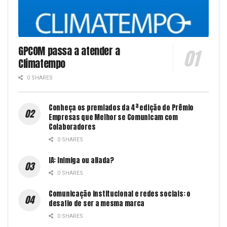
GPCOM passa a atender a
Climatempo
0 SHARES
Conheça os premiados da 4ª edição do Prêmio
Empresas que Melhor se Comunicam com
Colaboradores
0 SHARES
IA: Inimiga ou aliada?
0 SHARES
Comunicação institucional e redes sociais: o
desafio de ser a mesma marca
0 SHARES